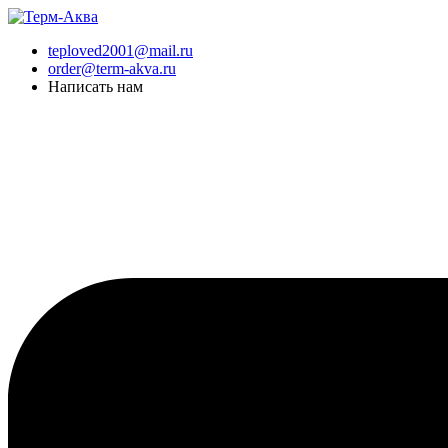
Перейти
к
teploved2001@mail.ru
содержимому
order@term-akva.ru
Написать нам