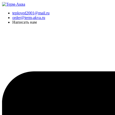
Перейти
к
teploved2001@mail.ru
содержимому
order@term-akva.ru
Написать нам