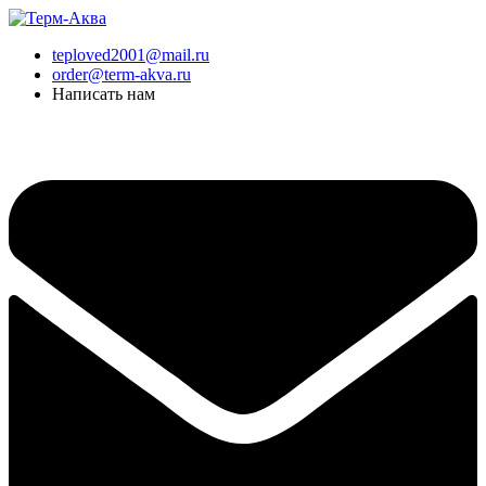
Перейти
к
teploved2001@mail.ru
содержимому
order@term-akva.ru
Написать нам