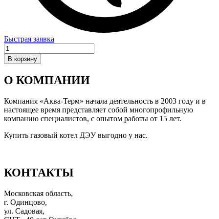
Быстрая заявка
Количество
товара
В корзину
Теплообменник
ГВС
О КОМПАНИИ
16
пластин
для
Компания «Аква-Терм» начала деятельность в 2003 году и в
моделей
настоящее время представляет собой многопрофильную
DGB
компанию специалистов, с опытом работы от 15 лет.
(250–
Купить газовый котел ДЭУ выгодно у нас.
300
MSC)
(аналог)
КОНТАКТЫ
Московская область,
г. Одинцово,
ул. Садовая,