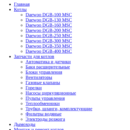
Главная
Котлы
Daewoo DGB-100 MSC
Daewoo DGB-130 MSC
Daewoo DGB-160 MSC
Daewoo DGB-200 MSC
Daewoo DGB-250 MSC
Daewoo DGB-300 MSC
Daewoo DGB-350 MSC
Daewoo DGB-400 MSC
Запчасти для котлов
Автоматика и датчики
Баки расширительные
Блоки управления
Вентиляторы
Газовые клапаны
Горелки
Насосы циркуляционные
Пульты управления
Теплообменники
Трубки, шланги, комплектующие
Фильтры водяные
Электроды розжига
Дымоходы
Монтаж и ремонт котлов