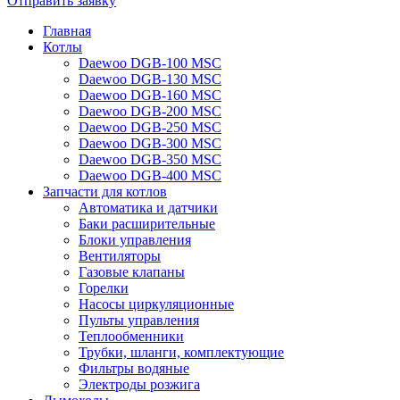
Отправить заявку
Главная
Котлы
Daewoo DGB-100 MSC
Daewoo DGB-130 MSC
Daewoo DGB-160 MSC
Daewoo DGB-200 MSC
Daewoo DGB-250 MSC
Daewoo DGB-300 MSC
Daewoo DGB-350 MSC
Daewoo DGB-400 MSC
Запчасти для котлов
Автоматика и датчики
Баки расширительные
Блоки управления
Вентиляторы
Газовые клапаны
Горелки
Насосы циркуляционные
Пульты управления
Теплообменники
Трубки, шланги, комплектующие
Фильтры водяные
Электроды розжига