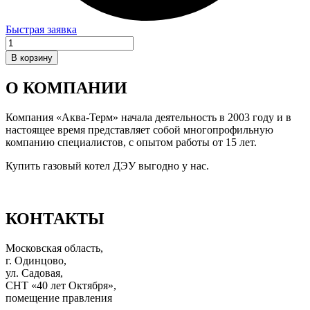
Быстрая заявка
Количество
товара
В корзину
Электрод
розжига
О КОМПАНИИ
для
моделей
100–
Компания «Аква-Терм» начала деятельность в 2003 году и в
200
настоящее время представляет собой многопрофильную
CH-
компанию специалистов, с опытом работы от 15 лет.
MSC
Купить газовый котел ДЭУ выгодно у нас.
КОНТАКТЫ
Московская область,
г. Одинцово,
ул. Садовая,
СНТ «40 лет Октября»,
помещение правления