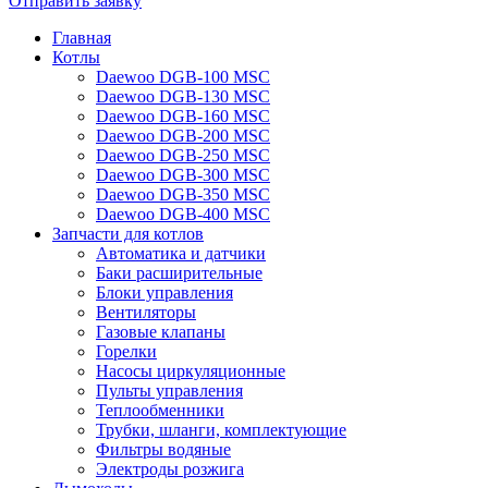
Отправить заявку
Главная
Котлы
Daewoo DGB-100 MSC
Daewoo DGB-130 MSC
Daewoo DGB-160 MSC
Daewoo DGB-200 MSC
Daewoo DGB-250 MSC
Daewoo DGB-300 MSC
Daewoo DGB-350 MSC
Daewoo DGB-400 MSC
Запчасти для котлов
Автоматика и датчики
Баки расширительные
Блоки управления
Вентиляторы
Газовые клапаны
Горелки
Насосы циркуляционные
Пульты управления
Теплообменники
Трубки, шланги, комплектующие
Фильтры водяные
Электроды розжига