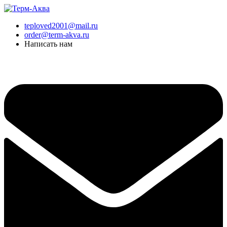
Перейти
к
teploved2001@mail.ru
содержимому
order@term-akva.ru
Написать нам