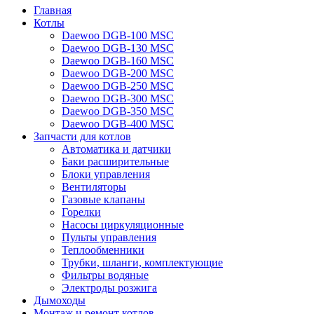
Главная
Котлы
Daewoo DGB-100 MSC
Daewoo DGB-130 MSC
Daewoo DGB-160 MSC
Daewoo DGB-200 MSC
Daewoo DGB-250 MSC
Daewoo DGB-300 MSC
Daewoo DGB-350 MSC
Daewoo DGB-400 MSC
Запчасти для котлов
Автоматика и датчики
Баки расширительные
Блоки управления
Вентиляторы
Газовые клапаны
Горелки
Насосы циркуляционные
Пульты управления
Теплообменники
Трубки, шланги, комплектующие
Фильтры водяные
Электроды розжига
Дымоходы
Монтаж и ремонт котлов