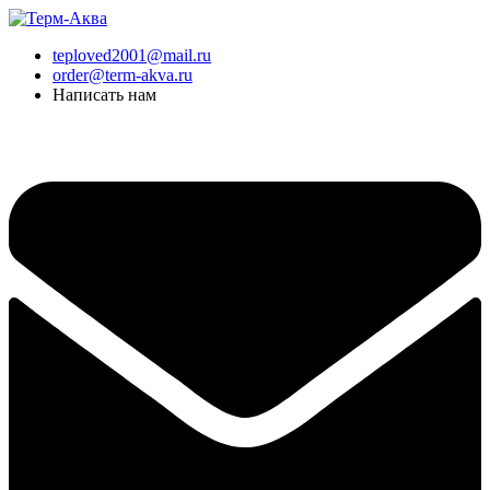
Перейти
к
teploved2001@mail.ru
содержимому
order@term-akva.ru
Написать нам