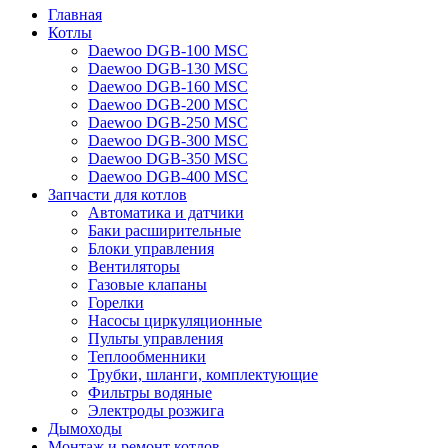
Главная
Котлы
Daewoo DGB-100 MSC
Daewoo DGB-130 MSC
Daewoo DGB-160 MSC
Daewoo DGB-200 MSC
Daewoo DGB-250 MSC
Daewoo DGB-300 MSC
Daewoo DGB-350 MSC
Daewoo DGB-400 MSC
Запчасти для котлов
Автоматика и датчики
Баки расширительные
Блоки управления
Вентиляторы
Газовые клапаны
Горелки
Насосы циркуляционные
Пульты управления
Теплообменники
Трубки, шланги, комплектующие
Фильтры водяные
Электроды розжига
Дымоходы
Монтаж и ремонт котлов