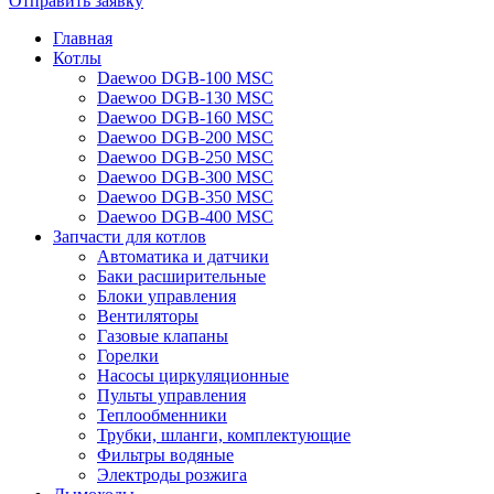
Отправить заявку
Главная
Котлы
Daewoo DGB-100 MSC
Daewoo DGB-130 MSC
Daewoo DGB-160 MSC
Daewoo DGB-200 MSC
Daewoo DGB-250 MSC
Daewoo DGB-300 MSC
Daewoo DGB-350 MSC
Daewoo DGB-400 MSC
Запчасти для котлов
Автоматика и датчики
Баки расширительные
Блоки управления
Вентиляторы
Газовые клапаны
Горелки
Насосы циркуляционные
Пульты управления
Теплообменники
Трубки, шланги, комплектующие
Фильтры водяные
Электроды розжига