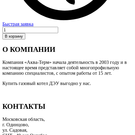
Быстрая заявка
Количество
товара
В корзину
Блок
управления
О КОМПАНИИ
P-
MSC
для
Компания «Аква-Терм» начала деятельность в 2003 году и в
котлов
настоящее время представляет собой многопрофильную
DGB
компанию специалистов, с опытом работы от 15 лет.
100–
Купить газовый котел ДЭУ выгодно у нас.
350
MSC
(2008–
2009
КОНТАКТЫ
гг.)
Московская область,
г. Одинцово,
ул. Садовая,