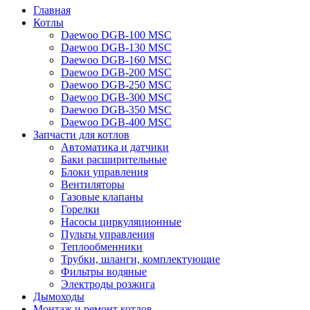
Главная
Котлы
Daewoo DGB-100 MSC
Daewoo DGB-130 MSC
Daewoo DGB-160 MSC
Daewoo DGB-200 MSC
Daewoo DGB-250 MSC
Daewoo DGB-300 MSC
Daewoo DGB-350 MSC
Daewoo DGB-400 MSC
Запчасти для котлов
Автоматика и датчики
Баки расширительные
Блоки управления
Вентиляторы
Газовые клапаны
Горелки
Насосы циркуляционные
Пульты управления
Теплообменники
Трубки, шланги, комплектующие
Фильтры водяные
Электроды розжига
Дымоходы
Монтаж и ремонт котлов