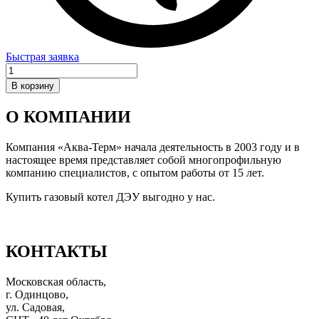
Быстрая заявка
Количество
товара
В корзину
Привод
трёхходового
О КОМПАНИИ
клапана
для
моделей
Компания «Аква-Терм» начала деятельность в 2003 году и в
100–
настоящее время представляет собой многопрофильную
400
компанию специалистов, с опытом работы от 15 лет.
MSC
Купить газовый котел ДЭУ выгодно у нас.
КОНТАКТЫ
Московская область,
г. Одинцово,
ул. Садовая,