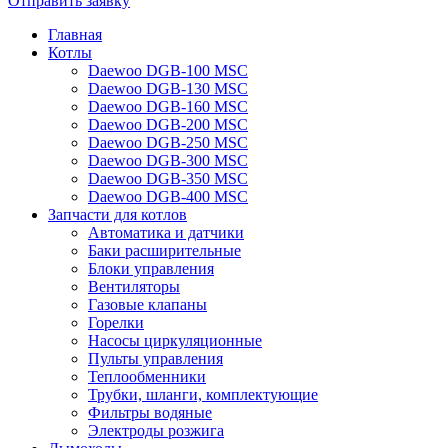
Отправить заявку
Главная
Котлы
Daewoo DGB-100 MSC
Daewoo DGB-130 MSC
Daewoo DGB-160 MSC
Daewoo DGB-200 MSC
Daewoo DGB-250 MSC
Daewoo DGB-300 MSC
Daewoo DGB-350 MSC
Daewoo DGB-400 MSC
Запчасти для котлов
Автоматика и датчики
Баки расширительные
Блоки управления
Вентиляторы
Газовые клапаны
Горелки
Насосы циркуляционные
Пульты управления
Теплообменники
Трубки, шланги, комплектующие
Фильтры водяные
Электроды розжига