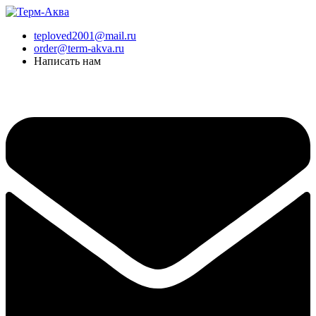
Перейти
к
teploved2001@mail.ru
содержимому
order@term-akva.ru
Написать нам