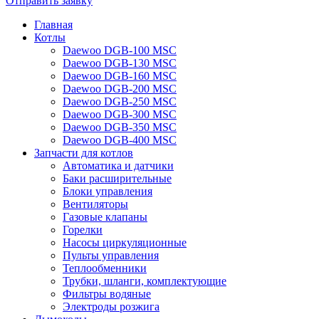
Отправить заявку
Главная
Котлы
Daewoo DGB-100 MSC
Daewoo DGB-130 MSC
Daewoo DGB-160 MSC
Daewoo DGB-200 MSC
Daewoo DGB-250 MSC
Daewoo DGB-300 MSC
Daewoo DGB-350 MSC
Daewoo DGB-400 MSC
Запчасти для котлов
Автоматика и датчики
Баки расширительные
Блоки управления
Вентиляторы
Газовые клапаны
Горелки
Насосы циркуляционные
Пульты управления
Теплообменники
Трубки, шланги, комплектующие
Фильтры водяные
Электроды розжига