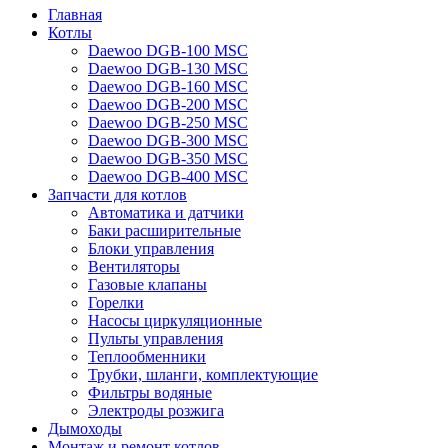
Главная
Котлы
Daewoo DGB-100 MSC
Daewoo DGB-130 MSC
Daewoo DGB-160 MSC
Daewoo DGB-200 MSC
Daewoo DGB-250 MSC
Daewoo DGB-300 MSC
Daewoo DGB-350 MSC
Daewoo DGB-400 MSC
Запчасти для котлов
Автоматика и датчики
Баки расширительные
Блоки управления
Вентиляторы
Газовые клапаны
Горелки
Насосы циркуляционные
Пульты управления
Теплообменники
Трубки, шланги, комплектующие
Фильтры водяные
Электроды розжига
Дымоходы
Монтаж и ремонт котлов