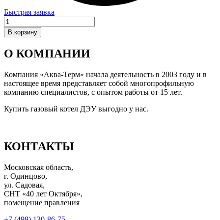
Быстрая заявка
Количество
товара
В корзину
Датчик
протока
О КОМПАНИИ
ГВС
для
DGB
Компания «Аква-Терм» начала деятельность в 2003 году и в
100–
настоящее время представляет собой многопрофильную
300
компанию специалистов, с опытом работы от 15 лет.
MSC
Купить газовый котел ДЭУ выгодно у нас.
КОНТАКТЫ
Московская область,
г. Одинцово,
ул. Садовая,
СНТ «40 лет Октября»,
помещение правления
+7 (499) 130-86-75