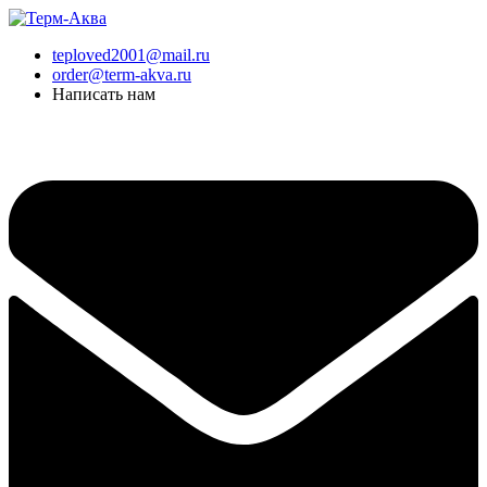
Перейти
к
teploved2001@mail.ru
содержимому
order@term-akva.ru
Написать нам