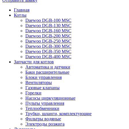
Отправить заявку
Главная
Котлы
Daewoo DGB-100 MSC
Daewoo DGB-130 MSC
Daewoo DGB-160 MSC
Daewoo DGB-200 MSC
Daewoo DGB-250 MSC
Daewoo DGB-300 MSC
Daewoo DGB-350 MSC
Daewoo DGB-400 MSC
Запчасти для котлов
Автоматика и датчики
Баки расширительные
Блоки управления
Вентиляторы
Газовые клапаны
Горелки
Насосы циркуляционные
Пульты управления
Теплообменники
Трубки, шланги, комплектующие
Фильтры водяные
Электроды розжига