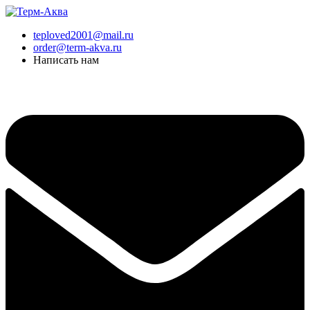
Перейти
к
teploved2001@mail.ru
содержимому
order@term-akva.ru
Написать нам