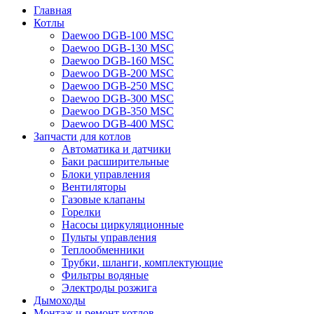
Главная
Котлы
Daewoo DGB-100 MSC
Daewoo DGB-130 MSC
Daewoo DGB-160 MSC
Daewoo DGB-200 MSC
Daewoo DGB-250 MSC
Daewoo DGB-300 MSC
Daewoo DGB-350 MSC
Daewoo DGB-400 MSC
Запчасти для котлов
Автоматика и датчики
Баки расширительные
Блоки управления
Вентиляторы
Газовые клапаны
Горелки
Насосы циркуляционные
Пульты управления
Теплообменники
Трубки, шланги, комплектующие
Фильтры водяные
Электроды розжига
Дымоходы
Монтаж и ремонт котлов