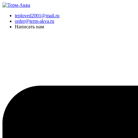
Перейти
к
teploved2001@mail.ru
содержимому
order@term-akva.ru
Написать нам