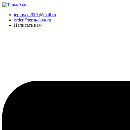
Перейти
к
teploved2001@mail.ru
содержимому
order@term-akva.ru
Написать нам