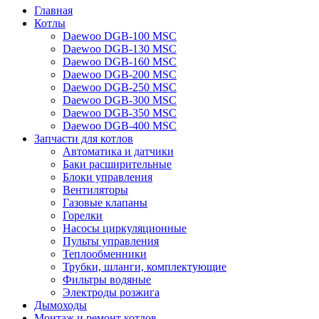
Главная
Котлы
Daewoo DGB-100 MSC
Daewoo DGB-130 MSC
Daewoo DGB-160 MSC
Daewoo DGB-200 MSC
Daewoo DGB-250 MSC
Daewoo DGB-300 MSC
Daewoo DGB-350 MSC
Daewoo DGB-400 MSC
Запчасти для котлов
Автоматика и датчики
Баки расширительные
Блоки управления
Вентиляторы
Газовые клапаны
Горелки
Насосы циркуляционные
Пульты управления
Теплообменники
Трубки, шланги, комплектующие
Фильтры водяные
Электроды розжига
Дымоходы
Монтаж и ремонт котлов