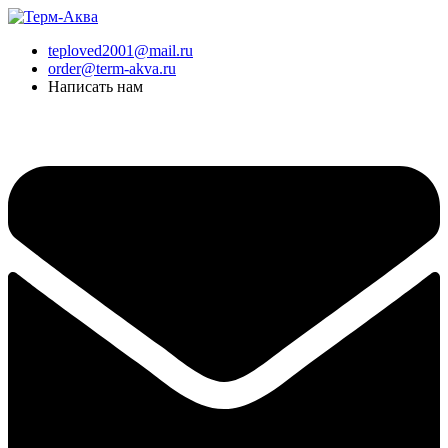
Перейти
к
teploved2001@mail.ru
содержимому
order@term-akva.ru
Написать нам