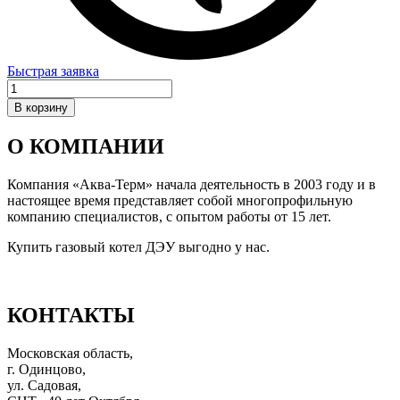
Быстрая заявка
Количество
товара
В корзину
Соединительный
элемент
О КОМПАНИИ
коаксиального
дымохода
80С
Компания «Аква-Терм» начала деятельность в 2003 году и в
Евро
настоящее время представляет собой многопрофильную
80
компанию специалистов, с опытом работы от 15 лет.
на
Купить газовый котел ДЭУ выгодно у нас.
110мм
КОНТАКТЫ
Московская область,
г. Одинцово,
ул. Садовая,