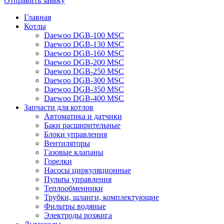
Отправить заявку
Главная
Котлы
Daewoo DGB-100 MSC
Daewoo DGB-130 MSC
Daewoo DGB-160 MSC
Daewoo DGB-200 MSC
Daewoo DGB-250 MSC
Daewoo DGB-300 MSC
Daewoo DGB-350 MSC
Daewoo DGB-400 MSC
Запчасти для котлов
Автоматика и датчики
Баки расширительные
Блоки управления
Вентиляторы
Газовые клапаны
Горелки
Насосы циркуляционные
Пульты управления
Теплообменники
Трубки, шланги, комплектующие
Фильтры водяные
Электроды розжига