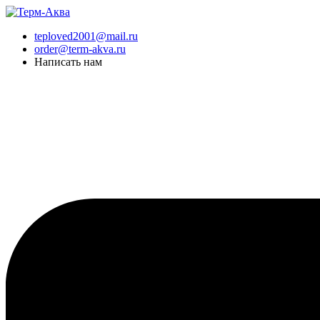
Перейти
к
teploved2001@mail.ru
содержимому
order@term-akva.ru
Написать нам