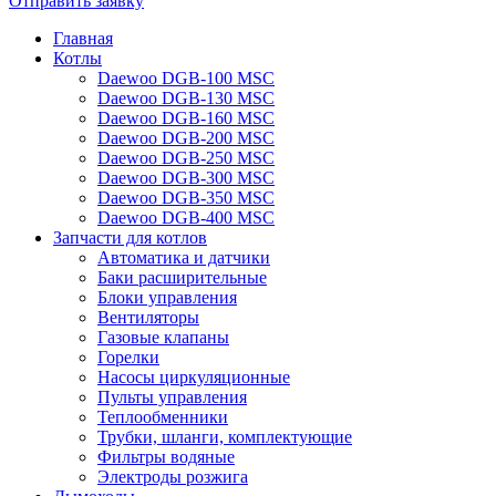
Отправить заявку
Главная
Котлы
Daewoo DGB-100 MSC
Daewoo DGB-130 MSC
Daewoo DGB-160 MSC
Daewoo DGB-200 MSC
Daewoo DGB-250 MSC
Daewoo DGB-300 MSC
Daewoo DGB-350 MSC
Daewoo DGB-400 MSC
Запчасти для котлов
Автоматика и датчики
Баки расширительные
Блоки управления
Вентиляторы
Газовые клапаны
Горелки
Насосы циркуляционные
Пульты управления
Теплообменники
Трубки, шланги, комплектующие
Фильтры водяные
Электроды розжига