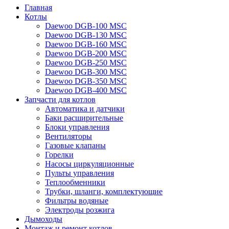
Главная
Котлы
Daewoo DGB-100 MSC
Daewoo DGB-130 MSC
Daewoo DGB-160 MSC
Daewoo DGB-200 MSC
Daewoo DGB-250 MSC
Daewoo DGB-300 MSC
Daewoo DGB-350 MSC
Daewoo DGB-400 MSC
Запчасти для котлов
Автоматика и датчики
Баки расширительные
Блоки управления
Вентиляторы
Газовые клапаны
Горелки
Насосы циркуляционные
Пульты управления
Теплообменники
Трубки, шланги, комплектующие
Фильтры водяные
Электроды розжига
Дымоходы
Монтаж и ремонт котлов