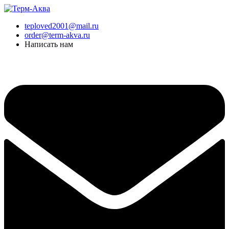
Перейти
к
teploved2001@mail.ru
содержимому
order@term-akva.ru
Написать нам